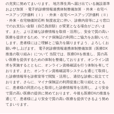
の充実に努めてまいります。 地方厚生局へ届け出ている施設基準
および加算 ・電子的診療情報連携体制整備加算 ・外来・在宅ベ
ースアップ評価料（Ⅰ） ・外来・在宅ベースアップ評価料（Ⅱ）
・外来・在宅物価対応料 制度改定に伴い、診療内容等により窓口
でのお支払い金額（自己負担額）が変更となる場合がございま
す。また、より正確な診療情報を取得・活用し、安全で質の高い
医療を提供するため、マイナ保険証の利用にご協力をお願いいた
します。患者様にはご理解とご協力を賜りますよう、よろしくお
願い申し上げます。 電子的診療情報連携体制整備加算（医療DX
推進の取り組み）について 当院では、医療DXを推進し、質の高
い医療を提供するための体制を整備しております。オンライン請
求を実施するとともに、オンライン資格確認を行う体制を有して
おります。また、オンライン資格確認等システムを通じて取得し
た診療情報等を診察室等で閲覧・活用し、適切な診療に役立てて
おります。さらに、マイナ保険証の利用促進に取り組むととも
に、患者様の同意のもと取得した診療情報等を活用し、より安全
で質の高い医療の提供に努めております。今後も医療DXの推進を
通じて、患者様により安全で質の高い医療を提供できるよう努め
てまいります。