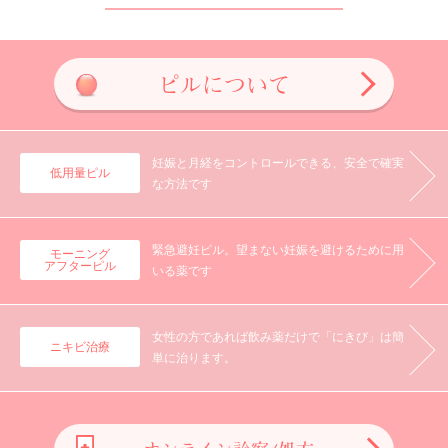
ピルについて
妊娠と月経を
コントロールできる、
安全で確実
低用量ピル
な方法です
緊急避妊ピル。
望まない妊娠を避ける
ために用
モーニング
アフターピル
いる薬です
女性の方であれば飲み薬だけで「にきび」は簡
ニキビ治療
単に治ります。