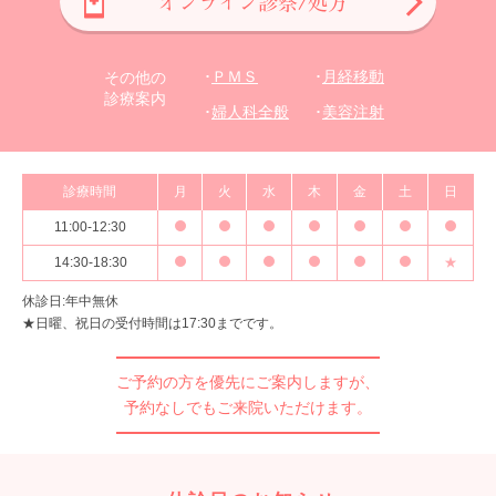
オンライン診察/処方
ＰＭＳ
月経移動
その他の
診療案内
婦人科全般
美容注射
診療時間
月
火
水
木
金
土
日
11:00-12:30
14:30-18:30
★
休診日:年中無休
★日曜、祝日の受付時間は17:30までです。
ご予約の方を優先にご案内しますが、
予約なしでもご来院いただけます。