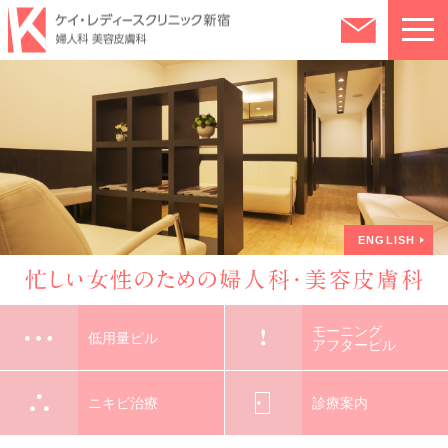
クリニック紹介
ピルについて
ピルとは？
ピルのオンライン処方
ENGLISH
低用量ピル
診療案内・費用
モーニング
アフターピル
診療案内・費用について
モーニング
ニキビ治療
よくある質問
低用量ピル
アフターピル
婦人科（自費診療）
アクセス・診療時間
ニキビ治療
診療案内
婦人科（保険診療）