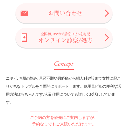
美容皮膚科
お問い合わせ
メール相談
全国初。スマホで診察→ピルを宅配
オンライン診察/処方
スタッフ募集
オンライン診察/処方
ENGLISH
ニキビ､お肌の悩み､月経不順や月経痛から婦人科健診まで
女性に起こ
りがちなトラブルを全面的にサポートします。
低用量ピルの便利な活
用方法はもちろんですが､
副作用についても詳しくお話ししていま
す。
ご予約の方を優先にご案内しますが、
予約なしでもご来院いただけます。