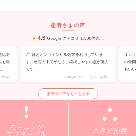
患者さまの声
4.5
★
Google クチコミ 1,300件以上
電話対
7年ほどオンラインピル処方を利用していま
オン
んも親
す。通院の手間がなく、継続しやすい点が魅力
の合
た。
です。
もい
り（抜粋）
Google クチコミより（抜粋）
患者様の声をもっと見る
モーニング
ニキビ治療
アフターピル