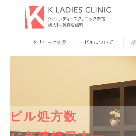
クリニック紹介
ピルについて
診
低用量ピル
婦人
モーニング
婦人
アフターピル
ニキビ治療
ピル処方数