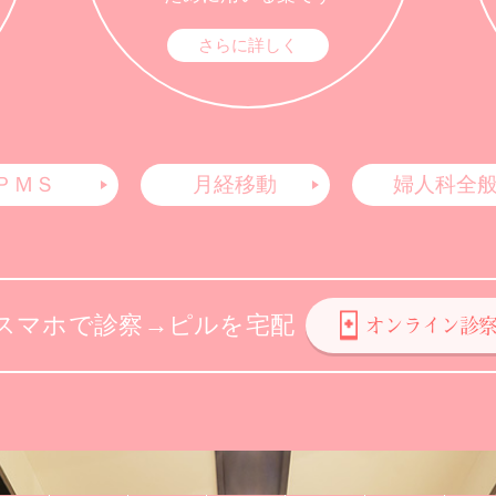
さらに詳しく
ＰＭＳ
月経移動
婦人科全
オンライン診察
スマホで診察→ピルを宅配