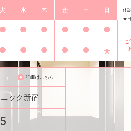
火
水
木
金
土
日
休診
★日
ご
★
詳細はこちら
リニック新宿