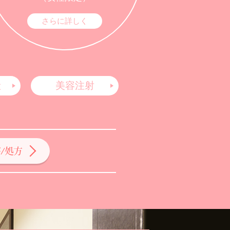
さらに詳しく
般
美容注射
/処方