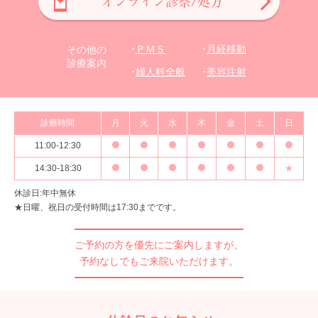
オンライン診察/処方
ＰＭＳ
月経移動
その他の
診療案内
婦人科全般
美容注射
診療時間
月
火
水
木
金
土
日
11:00-12:30
14:30-18:30
★
休診日:年中無休
★日曜、祝日の受付時間は17:30までです。
ご予約の方を優先にご案内しますが、
予約なしでもご来院いただけます。