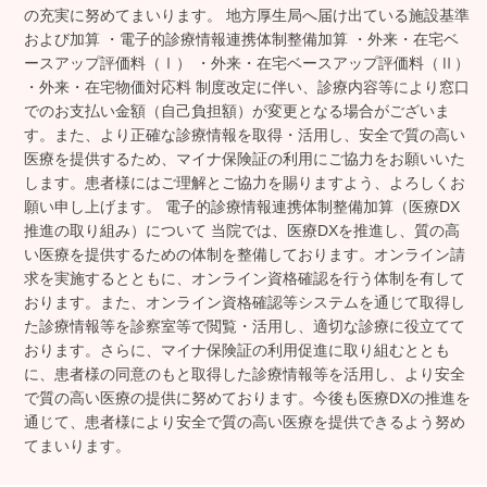
の充実に努めてまいります。 地方厚生局へ届け出ている施設基準
および加算 ・電子的診療情報連携体制整備加算 ・外来・在宅ベ
ースアップ評価料（Ⅰ） ・外来・在宅ベースアップ評価料（Ⅱ）
・外来・在宅物価対応料 制度改定に伴い、診療内容等により窓口
でのお支払い金額（自己負担額）が変更となる場合がございま
す。また、より正確な診療情報を取得・活用し、安全で質の高い
医療を提供するため、マイナ保険証の利用にご協力をお願いいた
します。患者様にはご理解とご協力を賜りますよう、よろしくお
願い申し上げます。 電子的診療情報連携体制整備加算（医療DX
推進の取り組み）について 当院では、医療DXを推進し、質の高
い医療を提供するための体制を整備しております。オンライン請
求を実施するとともに、オンライン資格確認を行う体制を有して
おります。また、オンライン資格確認等システムを通じて取得し
た診療情報等を診察室等で閲覧・活用し、適切な診療に役立てて
おります。さらに、マイナ保険証の利用促進に取り組むととも
に、患者様の同意のもと取得した診療情報等を活用し、より安全
で質の高い医療の提供に努めております。今後も医療DXの推進を
通じて、患者様により安全で質の高い医療を提供できるよう努め
てまいります。