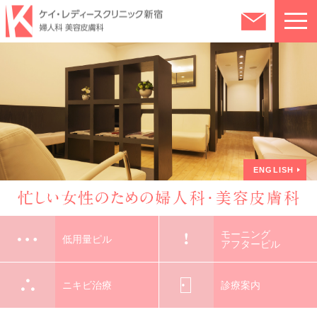
クリニック紹介
ピルについて
ピルとは？
ピルのオンライン処方
ENGLISH
低用量ピル
診療案内・費用
モーニング
アフターピル
診療案内・費用について
モーニング
ニキビ治療
よくある質問
低用量ピル
アフターピル
婦人科（自費診療）
アクセス・診療時間
ニキビ治療
診療案内
婦人科（保険診療）