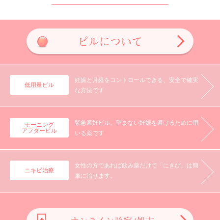
ピルについて
妊娠と月経を
コントロールできる、
安全で確実
低用量ピル
な方法です
緊急避妊ピル。
望まない妊娠を避ける
ために用
モーニング
アフターピル
いる薬です
女性の方であれば飲み薬だけで「にきび」は簡
ニキビ治療
単に治ります。