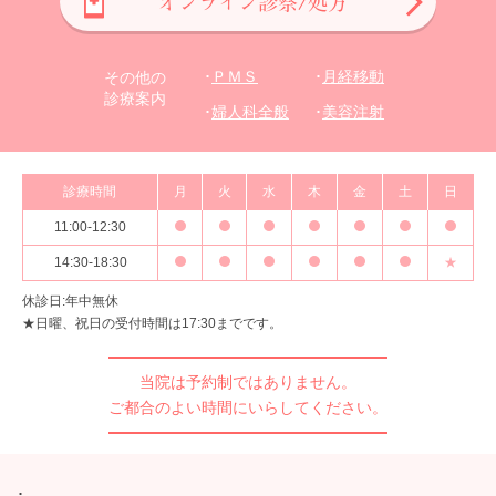
オンライン診察/処方
ＰＭＳ
月経移動
その他の
診療案内
婦人科全般
美容注射
診療時間
月
火
水
木
金
土
日
11:00-12:30
14:30-18:30
★
休診日:年中無休
★日曜、祝日の受付時間は17:30までです。
当院は予約制ではありません。
ご都合のよい時間に
いらしてください。