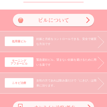
ピルについて
妊娠と月経を
コントロールできる、
安全で確実
低用量ピル
な方法です
緊急避妊ピル。
望まない妊娠を避ける
ために用
モーニング
アフターピル
いる薬です
女性の方であれば飲み薬だけで「にきび」は簡
ニキビ治療
単に治ります。