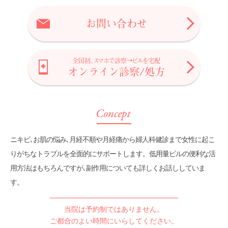
美容皮膚科
お問い合わせ
メール相談
全国初。スマホで診察→ピルを宅配
オンライン診察/処方
スタッフ募集
オンライン診察/処方
ENGLISH
ニキビ､お肌の悩み､月経不順や月経痛から婦人科健診まで
女性に起こ
りがちなトラブルを全面的にサポートします。
低用量ピルの便利な活
用方法はもちろんですが､
副作用についても詳しくお話ししていま
す。
当院は予約制ではありません。
ご都合のよい時間にいらしてください。