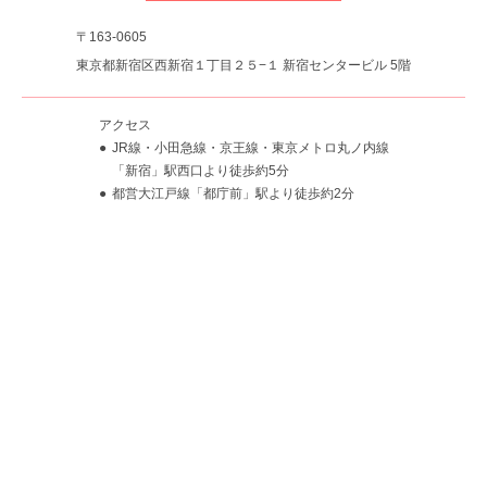
〒163-0605
東京都新宿区西新宿１丁目２５−１ 新宿センタービル 5階
アクセス
JR線・小田急線・京王線・東京メトロ丸ノ内線
「新宿」駅西口より徒歩約5分
都営大江戸線「都庁前」駅より徒歩約2分