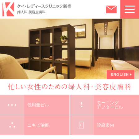
クリニック紹介
ピルについて
ピルとは？
ピルのオンライン処方
ENGLISH
低用量ピル
診療案内・費用
モーニング
アフターピル
診療案内・費用について
モーニング
ニキビ治療
よくある質問
低用量ピル
アフターピル
婦人科（自費診療）
アクセス・診療時間
ニキビ治療
診療案内
婦人科（保険診療）