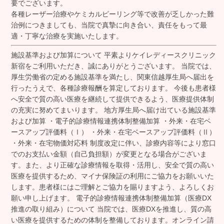
要でございます。
各種レーザー治療やケミカルピーリング等で改善が乏しかった難
治例につきましても、当院で真摯に向き合い、責任をもって最
適・丁寧な治療を実施いたします。
施設基準および加算について 平素よりケイレディースクリニック
新宿をご利用いただき、誠にありがとうございます。 当院では、
厚生労働省の定める施設基準を満たし、関東信越厚生局へ届出を
行ったうえで、各種診療報酬を算定しております。 今後も患者様
へ安全で質の高い医療を継続して提供できるよう、医療提供体制
の充実に努めてまいります。 地方厚生局へ届け出ている施設基準
および加算 ・電子的診療情報連携体制整備加算 ・外来・在宅ベ
ースアップ評価料（Ⅰ） ・外来・在宅ベースアップ評価料（Ⅱ）
・外来・在宅物価対応料 制度改定に伴い、診療内容等により窓口
でのお支払い金額（自己負担額）が変更となる場合がございま
す。また、より正確な診療情報を取得・活用し、安全で質の高い
医療を提供するため、マイナ保険証の利用にご協力をお願いいた
します。患者様にはご理解とご協力を賜りますよう、よろしくお
願い申し上げます。 電子的診療情報連携体制整備加算（医療DX
推進の取り組み）について 当院では、医療DXを推進し、質の高
い医療を提供するための体制を整備しております。オンライン請